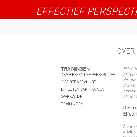
EFFECTIEF PERSPECT
OVER 
TRAININGEN
Effect
effici
OVER EFFECTIEF PERSEPCTIEF
de die
DÉSIRÉE VERVUURT
denken
EFFECTEN VAN TRAINEN
betrok
effecte
WERKWIJZE
TRAININGEN
Désiré
Effect
Zij ver
advies