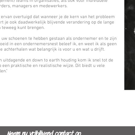
ement) teams in organisaties, als ook voor individuele
rders, managers en medewerkers.
n ervan overtuigd dat wanneer je de kern van het probleem
rt je ook daadwerkelijk blijvende verandering op de lange
n teweeg kunt brengen.
n uw schoenen te hebben gestaan als ondernemer en te zijn
oeid in een ondernemersnest beleef ik, en weet ik als geen
e achterhalen wat belangrijk is voor u en wat u drijft.
n uitdagende en down to earth houding kom ik snel tot de
 een praktische en realistische wijze. Dit biedt u vele
en."
Neem nu vrijblijvend contact op.