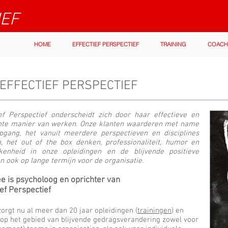
IEF
HOME
EFFECTIEF PERSPECTIEF
TRAINING
COACH
EFFECTIEF PERSPECTIEF
ief Perspectief onderscheidt zich door haar effectieve en
ënte manier van werken. Onze klanten waarderen met name
pgang, het vanuit meerdere perspectieven en disciplines
, het out of the box denken, professionaliteit, humor en
kenheid in onze opleidingen en de blijvende positieve
n ook op lange termijn voor de organisatie.
e is psycholoog en oprichter van
ief Perspectief
zorgt nu al meer dan 20 jaar opleidingen (
trainingen
) en
 op het gebied van blijvende gedragsverandering zowel voor