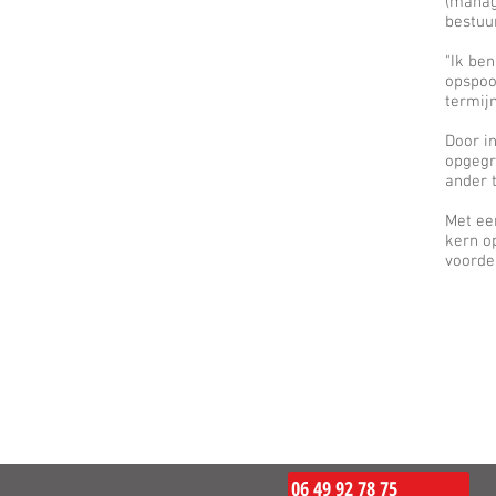
(manag
bestuu
"Ik be
opspoo
termij
Door i
opgegr
ander t
Met ee
kern op
voordel
06 49 92 78 75